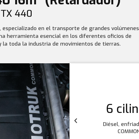
40 16m
(Retardador)
TX 440
, especializado en el transporte de grandes volúmenes
na herramienta esencial en los diferentes oficios de
y la toda la industria de movimientos de tierras.
6 cili
6 cili
6 cili
Tr
Tr
Tr
HW 25712XST Velo
HW 25712XST Velo
HW 25712XST Velo
Diésel, enfria
Diésel, enfria
Diésel, enfria
440 HP / 2
440 HP / 2
440 HP / 2
2100 
2100 
2100 
COMMON 
COMMON 
COMMON 
Reve
Reve
Reve